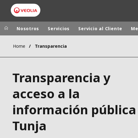
Nosotros
Servicios
Servicio al Cliente
Me
Home
Transparencia
Grupo Veolia
Presencia
AMÉRICA LAT
VEOLIA.COM
Transparencia y
AUSTRALIA Y
CAMPUS
EUROPA
acceso a la
FUNDACIÓN
INSTITUTO
información pública 
Tunja