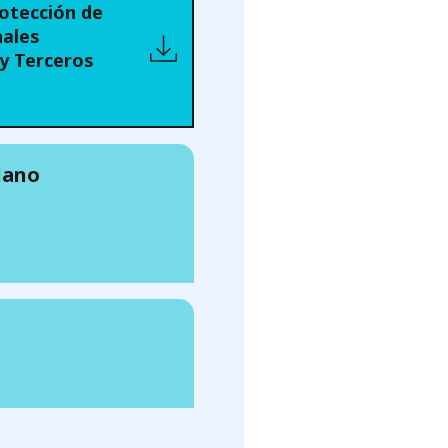
rotección de
ales
y Terceros
dano