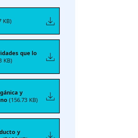
7 KB)
idades que lo
3 KB)
gánica y
ano
(156.73 KB)
ducto y