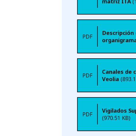
matriz ITA
(
Descripción 
PDF
organigram
Canales de 
PDF
Veolia
(893.1
Vigilados Su
PDF
(970.51 KB)