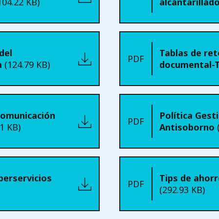
104.22 KB)
alcantarillad
del
Tablas de ret
PDF
a
(124.79 KB)
documental
comunicación
Política Gest
PDF
1 KB)
Antisoborno
perservicios
Tips de ahor
PDF
(292.93 KB)