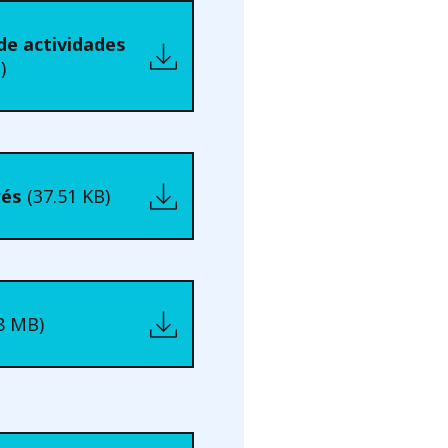
e actividades
)
erés
(37.51 KB)
48 MB)