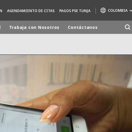
COLOMBIA
N
AGENDAMIENTO DE CITAS
PAGOS PSE TUNJA
d
Trabaja con Nosotros
Contáctanos
Marcas de especialidad
AIR QUALITY
ENGINEERING & CONSULTING
HAZARDOUS WASTE EUROPE
INDUSTRIAS SOLUCIONES GLOBALES
NUCLEAR SOLUTIONS
OFIS
SEDE BENELUX
VEOLIA AGRICULTURE