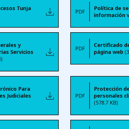
cesos Tunja
Política de s
PDF
información 
erales y
Certificado d
PDF
ias Servicios
página web
(
)
trónico Para
Protección d
es Judiciales
PDF
personales cl
(578.7 KB)