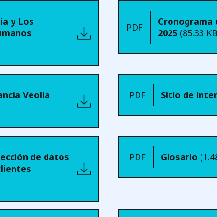
lia y Los
Cronograma d
PDF
umanos
2025
(85.33 KB
ancia Veolia
PDF
Sitio de int
tección de datos
PDF
Glosario
(1.
lientes