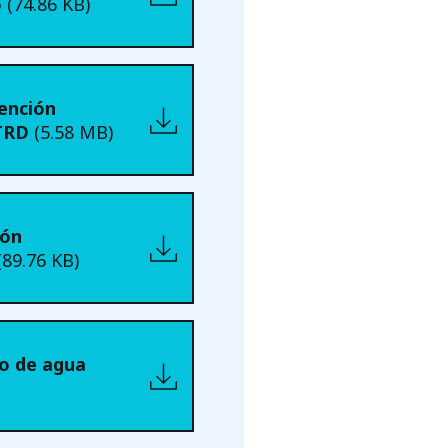
o
(74.86 KB)
ención
-TRD
(5.58 MB)
ión
(89.76 KB)
ro de agua