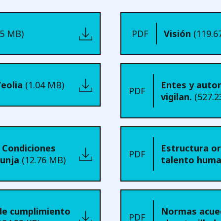
15 MB)
PDF
Visión
(119.6
Veolia
(1.04 MB)
Entes y autor
PDF
vigilan.
(527.2
 Condiciones
Estructura or
PDF
Tunja
(12.76 MB)
talento hum
 de cumplimiento
Normas acue
PDF