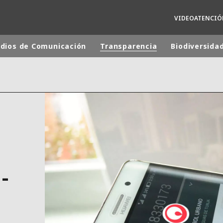
VIDEOATENCIÓ
dios de Comunicación
Transparencia
Biodiversida
 mundial
INA
NORTEAMÉRICA
 NUEVA ZELANDA
ÁFRICA Y ORIENTE MEDIO
ÁSIA
-