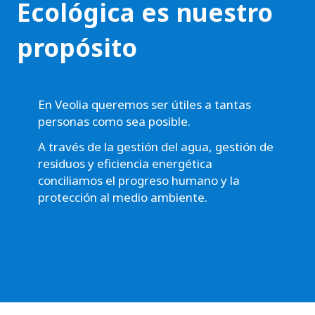
m
Ecológica es nuestro
b
propósito
i
a
|
En Veolia queremos ser útiles a tantas
personas como sea posible.
T
A través de la gestión del agua, gestión de
u
residuos y eficiencia energética
n
conciliamos el progreso humano y la
protección al medio ambiente.
j
a
-
Y
o