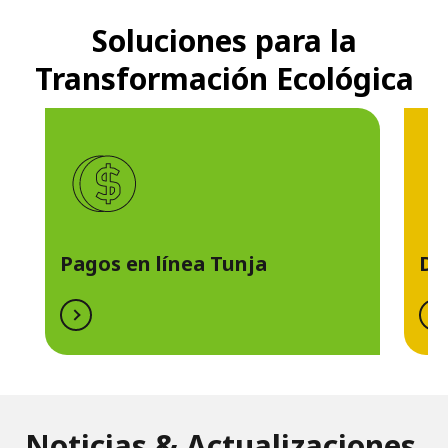
p
Soluciones para la
a
Transformación Ecológica
l
Pagos en línea Tunja
De
Noticias & Actualizaciones